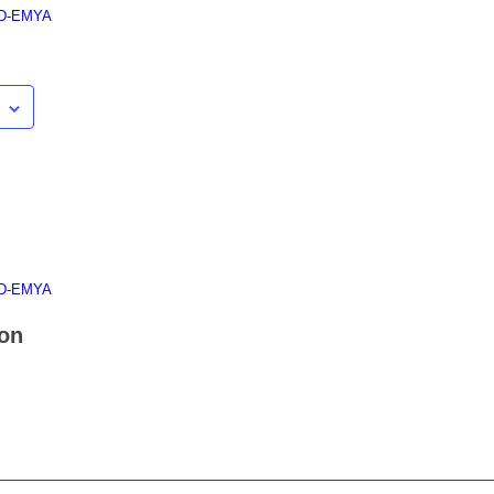
 D-EMYA
 D-EMYA
ion