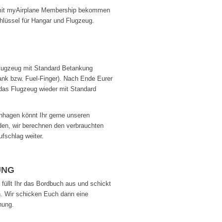
mit myAirplane Membership bekommen
hlüssel für Hangar und Flugzeug.
 Flugzeug mit Standard Betankung
ank bzw. Fuel-Finger). Nach Ende Eurer
 das Flugzeug wieder mit Standard
önhagen könnt Ihr gerne unseren
en, wir berechnen den verbrauchten
ufschlag weiter.
UNG
füllt Ihr das Bordbuch aus und schickt
. Wir schicken Euch dann eine
nung.