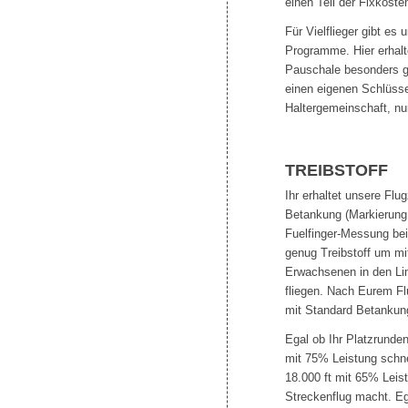
einen Teil der Fixkoste
Für Vielflieger gibt e
Programme. Hier erhalte
Pauschale besonders g
einen eigenen Schlüsse
Haltergemeinschaft, nu
TREIBSTOFF
Ihr erhaltet unsere Fl
Betankung (Markierung 
Fuelfinger-Messung bei
genug Treibstoff um mit
Erwachsenen in den Lim
fliegen. Nach Eurem Flu
mit Standard Betankun
Egal ob Ihr Platzrunden
mit 75% Leistung schn
18.000 ft mit 65% Lei
Streckenflug macht. Eg