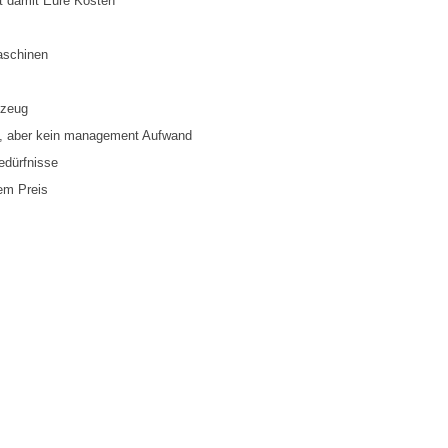
rt damit Eure Kosten
aschinen
gzeug
g, aber kein management Aufwand
edürfnisse
gem Preis