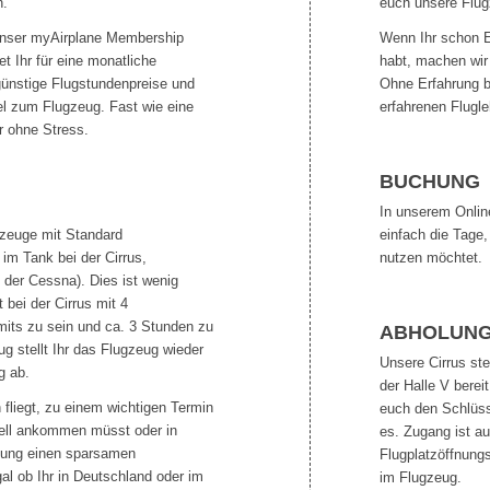
n.
euch unsere Flu
s unser myAirplane Membership
Wenn Ihr schon E
t Ihr für eine monatliche
habt, machen wir
ünstige Flugstundenpreise und
Ohne Erfahrung bi
l zum Flugzeug. Fast wie eine
erfahrenen Flugle
r ohne Stress.
BUCHUNG
In unserem Onlin
ugzeuge mit Standard
einfach die Tage,
im Tank bei der Cirrus,
nutzen möchtet.
 der Cessna). Dies ist wenig
 bei der Cirrus mit 4
its zu sein und ca. 3 Stunden zu
ABHOLUN
g stellt Ihr das Flugzeug wieder
Unsere Cirrus st
g ab.
der Halle V bereit
 fliegt, zu einem wichtigen Termin
euch den Schlüss
ell ankommen müsst oder in
es. Zugang ist a
stung einen sparsamen
Flugplatzöffnungs
al ob Ihr in Deutschland oder im
im Flugzeug.