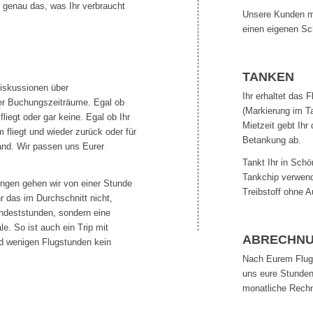
t genau das, was Ihr verbraucht
Unsere Kunden 
einen eigenen Sc
TANKEN
Diskussionen über
Ihr erhaltet das
er Buchungszeiträume. Egal ob
(Markierung im T
liegt oder gar keine. Egal ob Ihr
Mietzeit gebt Ihr
fliegt und wieder zurück oder für
Betankung ab.
nd. Wir passen uns Eurer
Tankt Ihr in Sch
Tankchip verwend
ngen gehen wir von einer Stunde
Treibstoff ohne A
hr das im Durchschnitt nicht,
ndeststunden, sondern eine
e. So ist auch ein Trip mit
ABRECHN
d wenigen Flugstunden kein
Nach Eurem Flug 
uns eure Stunden
monatliche Rech