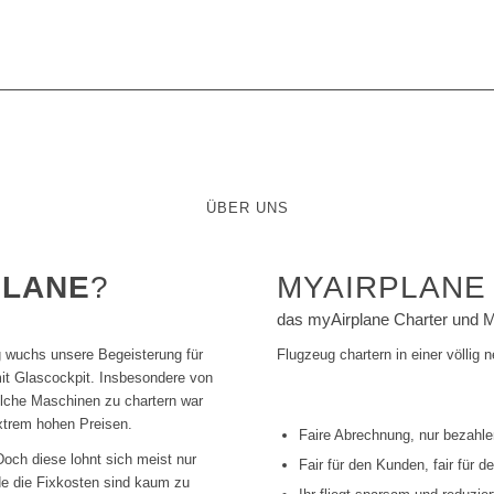
ÜBER UNS
PLANE
?
MYAIRPLAN
das myAirplane Charter und 
 wuchs unsere Begeisterung für
Flugzeug chartern in einer völlig
t Glascockpit. Insbesondere von
solche Maschinen zu chartern war
xtrem hohen Preisen.
Faire Abrechnung, nur bezahl
Doch diese lohnt sich meist nur
Fair für den Kunden, fair für d
de die Fixkosten sind kaum zu