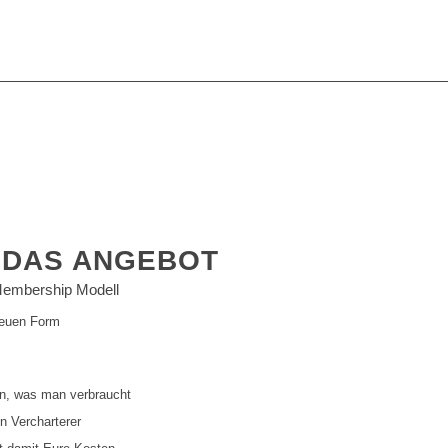
E
DAS ANGEBOT
Membership Modell
 neuen Form
en, was man verbraucht
en Vercharterer