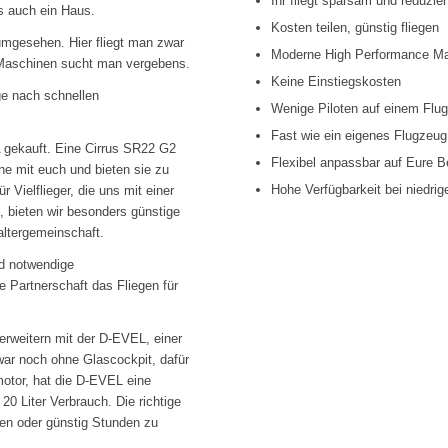
Ihr fliegt sparsam und reduzie
es auch ein Haus.
Kosten teilen, günstig fliegen
umgesehen. Hier fliegt man zwar
Moderne High Performance M
e Maschinen sucht man vergebens.
Keine Einstiegskosten
ge nach schnellen
Wenige Piloten auf einem Flu
Fast wie ein eigenes Flugzeu
 gekauft. Eine Cirrus SR22 G2
Flexibel anpassbar auf Eure B
rne mit euch und bieten sie zu
Hohe Verfügbarkeit bei niedri
 Vielflieger, die uns mit einer
, bieten wir besonders günstige
altergemeinschaft.
nd notwendige
e Partnerschaft das Fliegen für
erweitern mit der D-EVEL, einer
war noch ohne Glascockpit, dafür
otor, hat die D-EVEL eine
20 Liter Verbrauch. Die richtige
en oder günstig Stunden zu