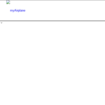
MYAIRPLANE
Erleben Sie Flugzeugcharter in einer vö