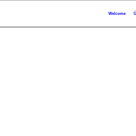
Welcome
Ü
llig neuen Form!