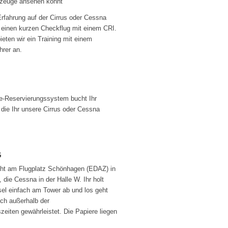
gzeuge ansehen könnt
rfahrung auf der Cirrus oder Cessna
 einen kurzen Checkflug mit einem CRI.
eten wir ein Training mit einem
hrer an.
e-Reservierungssystem bucht Ihr
 die Ihr unsere Cirrus oder Cessna
G
eht am Flugplatz Schönhagen (EDAZ) in
, die Cessna in der Halle W. Ihr holt
el einfach am Tower ab und los geht
uch außerhalb der
zeiten gewährleistet. Die Papiere liegen