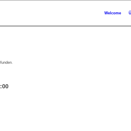
Welcome
Ü
efunden.
:00