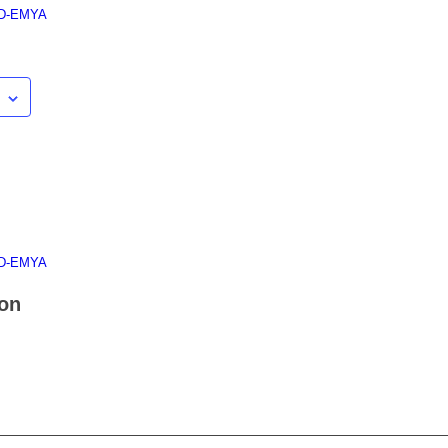
 D-EMYA
 D-EMYA
ion