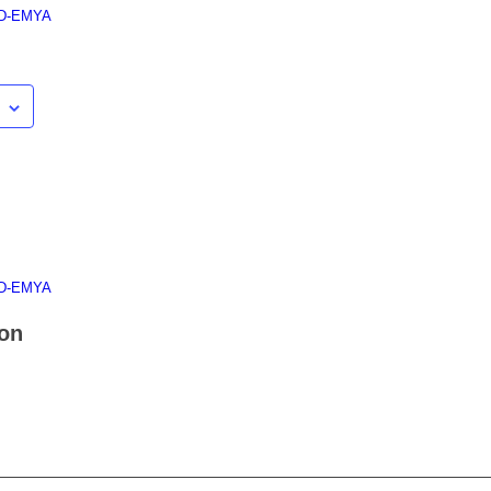
 D-EMYA
 D-EMYA
ion