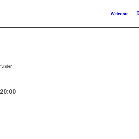
Welcome
Ü
efunden.
20:00