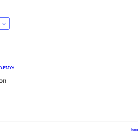
 D-EMYA
ion
Home